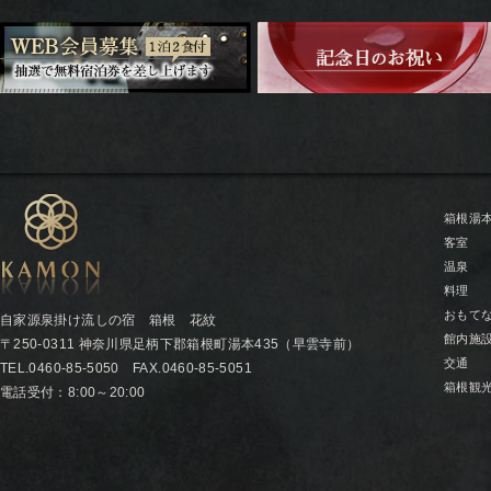
箱根湯
客室
温泉
料理
おもて
自家源泉掛け流しの宿 箱根 花紋
館内施
〒250-0311 神奈川県足柄下郡箱根町湯本435（早雲寺前）
交通
TEL.0460-85-5050 FAX.0460-85-5051
箱根観
電話受付：8:00～20:00