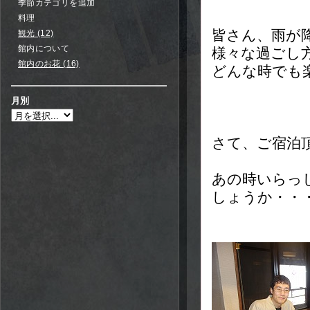
季節カテゴリを追加
料理
皆さん、雨が
観光 (12)
館内について
様々な過ごし
館内のお花 (16)
どんな時でも
月別
さて、ご宿泊
あの時いらっ
しょうか・・