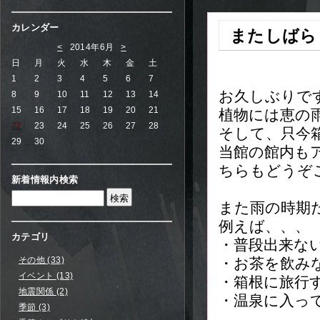
カレンダー
またしばら
<
2014年6月
>
日
月
火
水
木
金
土
1
2
3
4
5
6
7
お久しぶりで
8
9
10
11
12
13
14
15
16
17
18
19
20
21
植物には恵の
22
23
24
25
26
27
28
そして、只今
29
30
当館の館内も
ちらもどうぞ
新着情報内検索
また雨の時期
例えば、、、
カテゴリ
・普段出来な
その他 (33)
・お茶を飲み
イベント (13)
・箱根に旅行
地震関係 (2)
・温泉に入っ
季節 (3)
な