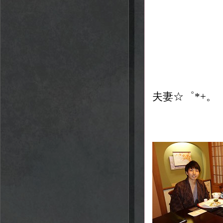
夫妻☆゜*+。