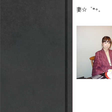
妻☆゜*+。