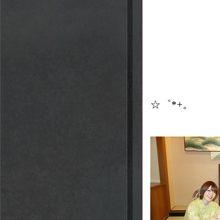
Ｎ
☆゜*+。