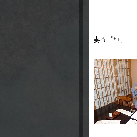
妻☆゜*+。