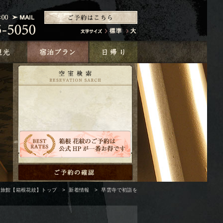
泉旅館【箱根花紋】トップ
>
新着情報
>
早雲寺で初詣を