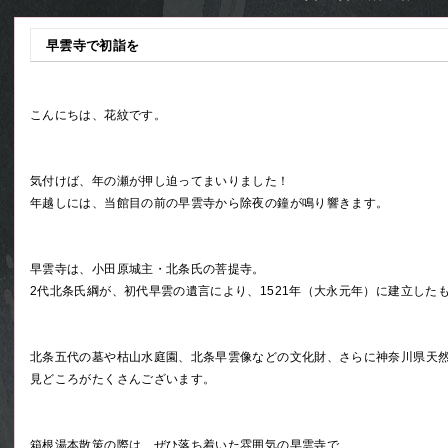
早雲寺で初詣を
こんにちは、花紋です。
気付けば、年の瀬が押し迫ってまいりました！
年越しには、当館目の前の早雲寺から除夜の鐘が鳴り響きます。
早雲寺は、小田原城主・北条氏の菩提寺。
2代北条氏綱が、初代早雲の遺言により、1521年（大永元年）に建立した
北条五代の墓や枯山水庭園、北条早雲像などの文化財、さらに神奈川県天
見どころがたくさんございます。
箱根湯本散策の際は、ぜひ落ち着いた雰囲気の早雲寺で