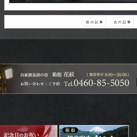
前 の 記 事
次 の 記 事